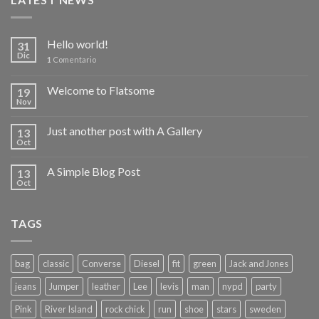
Hello world!
31
Dic
1
Comentario
Welcome to Flatsome
19
Nov
Just another post with A Gallery
13
Oct
A Simple Blog Post
13
Oct
TAGS
bag
classic
Converse
Diesel
fit
green
Jack and Jones
jeans
Jumper
leather
Lee
levis
man
nypd
party
Pink
River Island
rock chick
run
shoe
stars
sweden