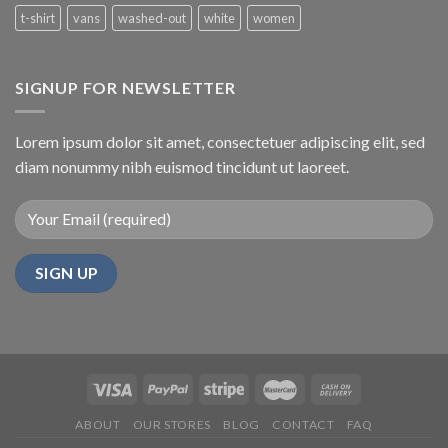
t-shirt
vans
washed-out
white
women
SIGNUP FOR NEWSLETTER
Lorem ipsum dolor sit amet, consectetuer adipiscing elit, sed
diam nonummy nibh euismod tincidunt ut laoreet.
ABOUT
OUR STORES
BLOG
CONTACT
FAQ