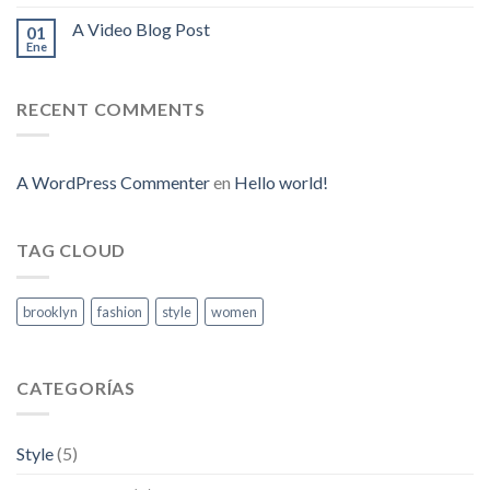
A Video Blog Post
01
Ene
RECENT COMMENTS
A WordPress Commenter
en
Hello world!
TAG CLOUD
brooklyn
fashion
style
women
CATEGORÍAS
Style
(5)