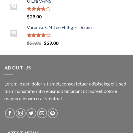
U Era VANS
of 5
Rated
$
29.00
3.50
out
of 5
Varanise CN Tee Hilfiger Denim
Rated
$
29.00
$
29.00
3.50
out
of 5
ABOUT US
Lorem ipsum dolor sit amet, consectetuer adipiscing elit, sed
diam nonummy nibh euismod tincidunt ut laoreet dolore
magna aliquam erat volutpat.
LATEST NEWS